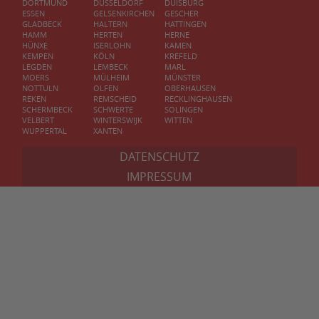
DORTMUND
DÜSSELDORF
DUISBURG
ESSEN
GELSENKIRCHEN
GESCHER
GLADBECK
HALTERN
HATTINGEN
HAMM
HERTEN
HERNE
HÜNXE
ISERLOHN
KAMEN
KEMPEN
KÖLN
KREFELD
LEGDEN
LEMBECK
MARL
MOERS
MÜLHEIM
MÜNSTER
NOTTULN
OLFEN
OBERHAUSEN
REKEN
REMSCHEID
RECKLINGHAUSEN
SCHERMBECK
SCHWERTE
SOLINGEN
VELBERT
WINTERSWIJK
WITTEN
WUPPERTAL
XANTEN
DATENSCHUTZ
IMPRESSUM