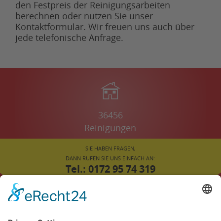
den Festpreis der Reinigungsarbeiten
berechnen oder nutzen Sie unser
Kontaktformular. Wir freuen uns auch über
jede telefonische Anfrage.
36456
Reinigungen
SIE HABEN FRAGEN,
DANN RUFEN SIE UNS EINFACH AN:
Tel.: 0172 95 74 319
oder
02043 78 45 308
FÜR SIE VOR ORT: