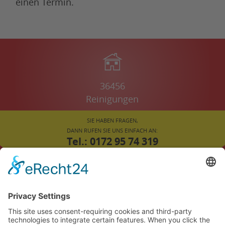
einen Termin.
36456
Reinigungen
SIE HABEN FRAGEN,
DANN RUFEN SIE UNS EINFACH AN:
Tel.: 0172 95 74 319
oder
02043 78 45 308
FÜR SIE VOR ORT:
ENNEPETAL
LÜDINGHAUSEN
SELM
HEIDEN
BERGKAMEN
KEVELAER
AHAUS
ALTENA
ARNSBERG
BOTTROP
BOCHUM
BORKEN