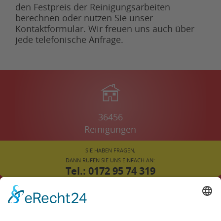
den Festpreis der Reinigungsarbeiten
berechnen oder nutzen Sie unser
Kontaktformular. Wir freuen uns auch über
jede telefonische Anfrage.
36456
Reinigungen
SIE HABEN FRAGEN,
DANN RUFEN SIE UNS EINFACH AN:
Tel.: 0172 95 74 319
oder
02043 78 45 308
FÜR SIE VOR ORT: