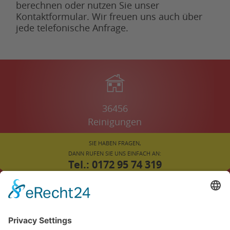
berechnen oder nutzen Sie unser
Kontaktformular. Wir freuen uns auch über
jede telefonische Anfrage.
36456
Reinigungen
SIE HABEN FRAGEN,
DANN RUFEN SIE UNS EINFACH AN:
Tel.: 0172 95 74 319
oder
02043 78 45 308
FÜR SIE VOR ORT:
ENNEPETAL
LÜDINGHAUSEN
SELM