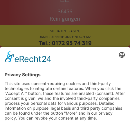
36456
Reinigungen
SIE HABEN FRAGEN,
DANN RUFEN SIE UNS EINFACH AN:
Tel.: 0172 95 74 319
oder
02043 78 45 308
FÜR SIE VOR ORT:
ENNEPETAL
LÜDINGHAUSEN
SELM
HEIDEN
BERGKAMEN
KEVELAER
AHAUS
ALTENA
ARNSBERG
BOTTROP
BOCHUM
BORKEN
COESFELD
DINSLAKEN
DORSTEN
DORTMUND
DÜSSELDORF
DUISBURG
ESSEN
GELSENKIRCHEN
GESCHER
GLADBECK
HALTERN
HATTINGEN
HAMM
HERTEN
HERNE
HÜNXE
ISERLOHN
KAMEN
KEMPEN
KÖLN
KREFELD
LEGDEN
LEMBECK
MARL
MOERS
MÜLHEIM
MÜNSTER