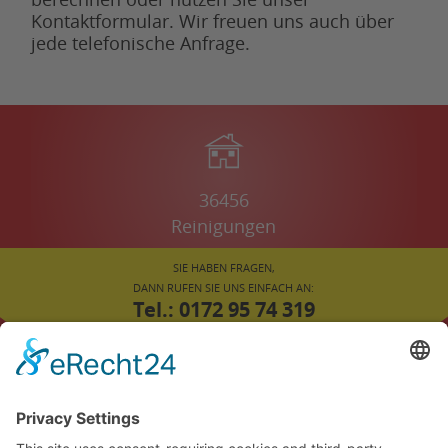
Kontaktformular. Wir freuen uns auch über
jede telefonische Anfrage.
36456
Reinigungen
SIE HABEN FRAGEN,
DANN RUFEN SIE UNS EINFACH AN:
Tel.: 0172 95 74 319
oder
02043 78 45 308
FÜR SIE VOR ORT:
ENNEPETAL
LÜDINGHAUSEN
SELM
HEIDEN
BERGKAMEN
KEVELAER